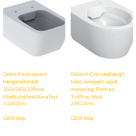
Geberit Icon square
Geberit iCon væghængt
hængetoiletskål
toilet, kompakt, skjult
350x540x330mm
montering, Rimfree:
t/indb.cist hvid KeraTect
T=49cm, Hvid
3.128,00
kr.
2.802,00
kr.
Gå til shop
Gå til shop