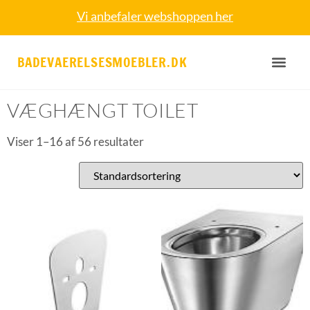
Vi anbefaler webshoppen her
BADEVAERELSESMOEBLER.DK
Forside
/ Væghængt toilet
VÆGHÆNGT TOILET
Viser 1–16 af 56 resultater