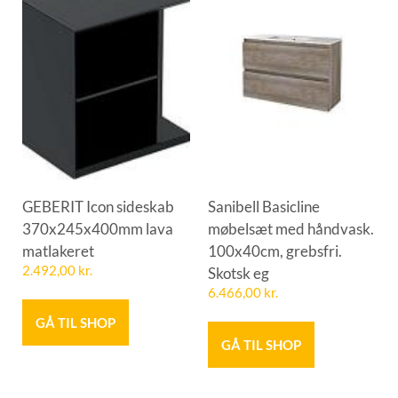
GEBERIT Icon sideskab
Sanibell Basicline
370x245x400mm lava
møbelsæt med håndvask.
matlakeret
100x40cm, grebsfri.
2.492,00
kr.
Skotsk eg
6.466,00
kr.
GÅ TIL SHOP
GÅ TIL SHOP