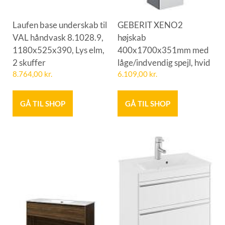
Laufen base underskab til
GEBERIT XENO2
VAL håndvask 8.1028.9,
højskab
1180x525x390, Lys elm,
400x1700x351mm med
2 skuffer
låge/indvendig spejl, hvid
8.764,00
kr.
6.109,00
kr.
GÅ TIL SHOP
GÅ TIL SHOP