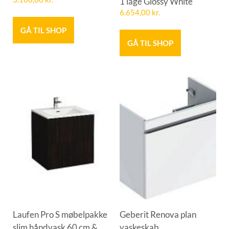
1 låge Glossy White
6.654,00
kr.
GÅ TIL SHOP
GÅ TIL SHOP
Laufen Pro S møbelpakke
Geberit Renova plan
slim håndvask 60 cm &
vaskeskab