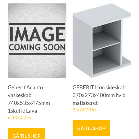
Geberit Acanto
GEBERIT Icon sideskab
vaskeskab
370x273x400mm hvid
740x535x475mm
matlakeret
1skuffe Lava
2.574,00
kr.
6.437,00
kr.
GÅ TIL SHOP
GÅ TIL SHOP