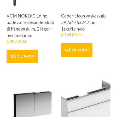
VCM NORDIC Edino
Geberit Icon vaskeskab
badeværelsesunderskab
592x476x247mm
til håndvask, m. 2 låger –
1skuffe hvid
hvid melamin
3.168,00
kr.
1.089,00
kr.
GÅ TIL SHOP
GÅ TIL SHOP