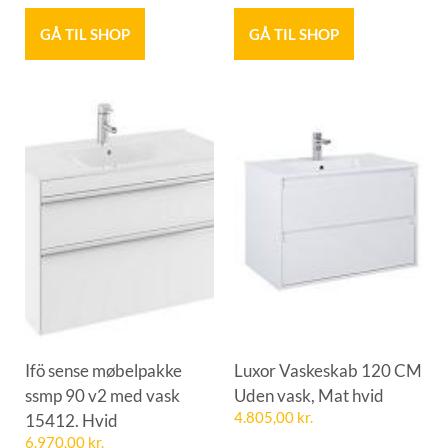
GÅ TIL SHOP
GÅ TIL SHOP
Ifö sense møbelpakke
Luxor Vaskeskab 120 CM
ssmp 90 v2 med vask
Uden vask, Mat hvid
15412. Hvid
4.805,00
kr.
6.970,00
kr.