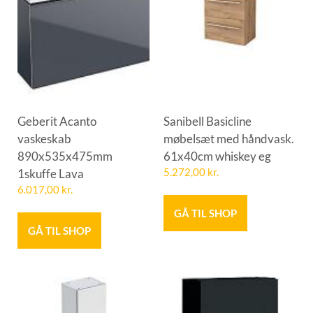
Geberit Acanto
Sanibell Basicline
vaskeskab
møbelsæt med håndvask.
890x535x475mm
61x40cm whiskey eg
1skuffe Lava
5.272,00
kr.
6.017,00
kr.
GÅ TIL SHOP
GÅ TIL SHOP