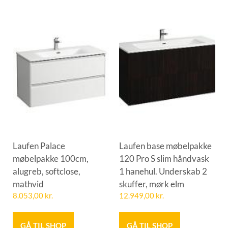
Laufen Palace
Laufen base møbelpakke
møbelpakke 100cm,
120 Pro S slim håndvask
alugreb, softclose,
1 hanehul. Underskab 2
mathvid
skuffer, mørk elm
8.053,00
kr.
12.949,00
kr.
GÅ TIL SHOP
GÅ TIL SHOP