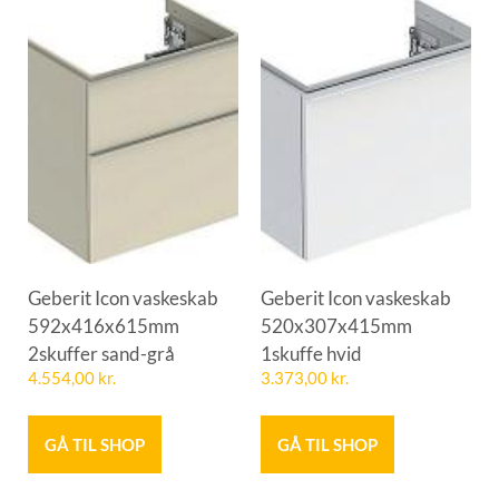
Geberit Icon vaskeskab
Geberit Icon vaskeskab
592x416x615mm
520x307x415mm
2skuffer sand-grå
1skuffe hvid
4.554,00
kr.
3.373,00
kr.
GÅ TIL SHOP
GÅ TIL SHOP