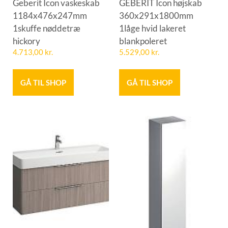
Geberit Icon vaskeskab
GEBERIT Icon højskab
1184x476x247mm
360x291x1800mm
1skuffe nøddetræ
1låge hvid lakeret
hickory
blankpoleret
4.713,00
kr.
5.529,00
kr.
GÅ TIL SHOP
GÅ TIL SHOP