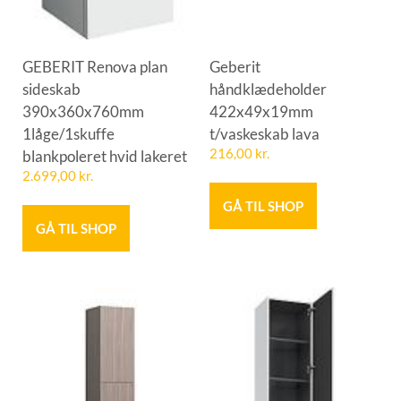
GEBERIT Renova plan
Geberit
sideskab
håndklædeholder
390x360x760mm
422x49x19mm
1låge/1skuffe
t/vaskeskab lava
blankpoleret hvid lakeret
216,00
kr.
2.699,00
kr.
GÅ TIL SHOP
GÅ TIL SHOP