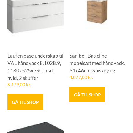
Laufen base underskab til
Sanibell Basicline
VAL håndvask 8.1028.9,
møbelsæt med håndvask.
1180x525x390, mat
51x46cm whiskey eg
hvid, 2 skuffer
4.877,00
kr.
8.479,00
kr.
GÅ TIL SHOP
GÅ TIL SHOP