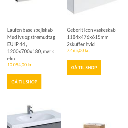
Laufen base spejlskab
Geberit Icon vaskeskab
Med lys og strømudtag
1184x476x615mm
EU IP 44 ,
2skuffer hvid
1200x700x180, mørk
7.465,00
kr.
elm
10.094,00
kr.
GÅ TIL SHOP
GÅ TIL SHOP