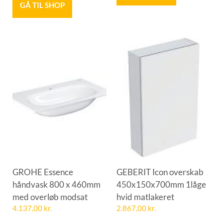
GÅ TIL SHOP
GROHE Essence
GEBERIT Icon overskab
håndvask 800 x 460mm
450x150x700mm 1låge
med overløb modsat
hvid matlakeret
4.137,00
kr.
2.867,00
kr.