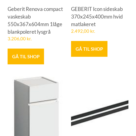
Geberit Renova compact
GEBERIT Icon sideskab
vaskeskab
370x245x400mm hvid
550x367x604mm 1låge
matlakeret
blankpoleret lysgrå
2.492,00
kr.
3.206,00
kr.
GÅ TIL SHOP
GÅ TIL SHOP