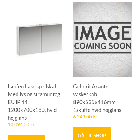
Laufen base spejlskab
Geberit Acanto
Med lys og strømudtag
vaskeskab
EU IP 44 ,
890x535x416mm
1200x700x180, hvid
1skuffe hvid højglans
højglans
6.343,00
kr.
10.094,00
kr.
GÅ TIL SHOP