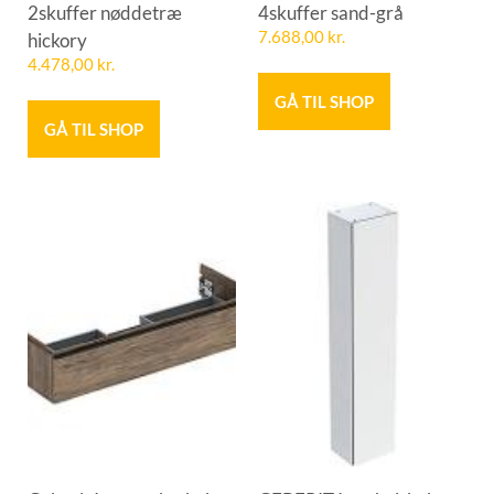
2skuffer nøddetræ
4skuffer sand-grå
hickory
7.688,00
kr.
4.478,00
kr.
GÅ TIL SHOP
GÅ TIL SHOP