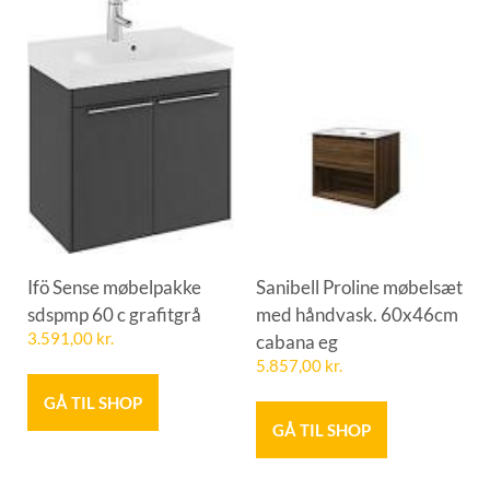
Ifö Sense møbelpakke
Sanibell Proline møbelsæt
sdspmp 60 c grafitgrå
med håndvask. 60x46cm
3.591,00
kr.
cabana eg
5.857,00
kr.
GÅ TIL SHOP
GÅ TIL SHOP