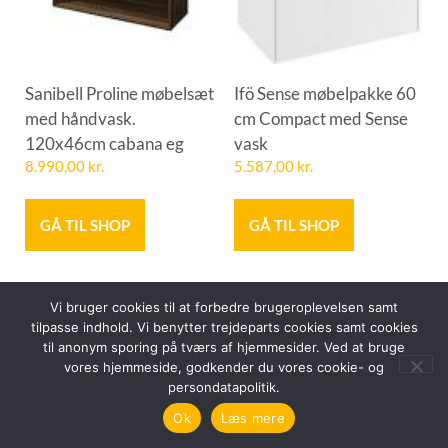
Sanibell Proline møbelsæt
Ifö Sense møbelpakke 60
med håndvask.
cm Compact med Sense
120x46cm cabana eg
vask
8.990,00
kr.
5.587,00
kr.
GÅ TIL SHOP
GÅ TIL SHOP
Vi bruger cookies til at forbedre brugeroplevelsen samt
tilpasse indhold. Vi benytter trejdeparts cookies samt cookies
til anonym sporing på tværs af hjemmesider. Ved at bruge
vores hjemmeside, godkender du vores cookie- og
persondatapolitik.
Ok
Læs mere