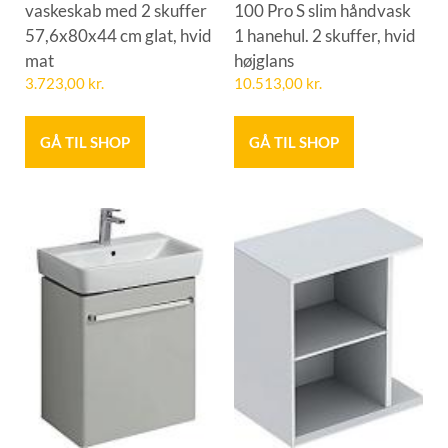
vaskeskab med 2 skuffer
100 Pro S slim håndvask
57,6x80x44 cm glat, hvid
1 hanehul. 2 skuffer, hvid
mat
højglans
3.723,00
kr.
10.513,00
kr.
GÅ TIL SHOP
GÅ TIL SHOP