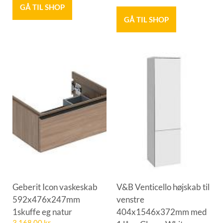
GÅ TIL SHOP
GÅ TIL SHOP
Geberit Icon vaskeskab
V&B Venticello højskab til
592x476x247mm
venstre
1skuffe eg natur
404x1546x372mm med
3.168,00
kr.