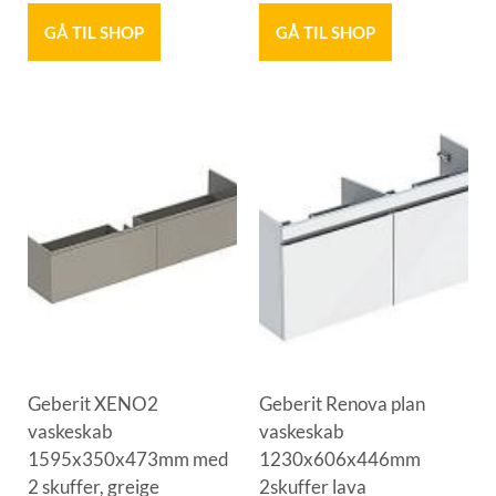
GÅ TIL SHOP
GÅ TIL SHOP
Geberit XENO2
Geberit Renova plan
vaskeskab
vaskeskab
1595x350x473mm med
1230x606x446mm
2 skuffer, greige
2skuffer lava