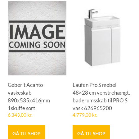
Geberit Acanto
Laufen Pro S møbel
vaskeskab
48×28 cm venstrehængt,
890x535x416mm
baderumsskab til PRO S
1skuffe sort
vask 626965200
6.343,00
kr.
4.779,00
kr.
GÅ TIL SHOP
GÅ TIL SHOP