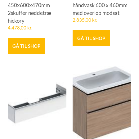
450x600x470mm
håndvask 600 x 460mm
2skuffer nøddetræ
med overløb modsat
hickory
2.835,00
kr.
4.478,00
kr.
GÅ TIL SHOP
GÅ TIL SHOP