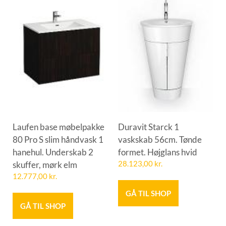
Laufen base møbelpakke
Duravit Starck 1
80 Pro S slim håndvask 1
vaskskab 56cm. Tønde
hanehul. Underskab 2
formet. Højglans hvid
skuffer, mørk elm
28.123,00
kr.
12.777,00
kr.
GÅ TIL SHOP
GÅ TIL SHOP