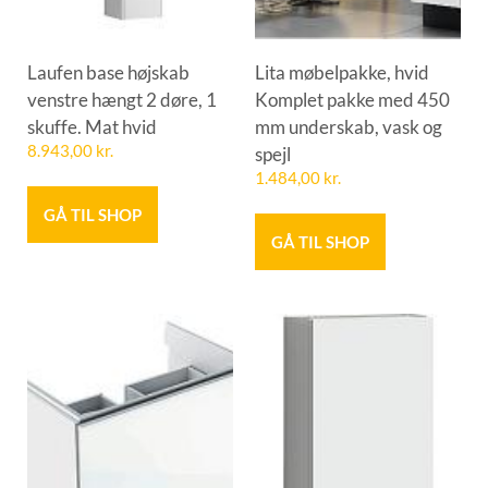
Laufen base højskab
Lita møbelpakke, hvid
venstre hængt 2 døre, 1
Komplet pakke med 450
skuffe. Mat hvid
mm underskab, vask og
8.943,00
kr.
spejl
1.484,00
kr.
GÅ TIL SHOP
GÅ TIL SHOP