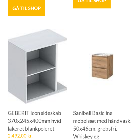
GÅ TIL SHOP
GÅ TIL SHOP
GEBERIT Icon sideskab
Sanibell Basicline
370x245x400mm hvid
møbelsæt med håndvask.
lakeret blankpoleret
50x46cm, grebsfri.
2.492,00
kr.
Whiskey eg