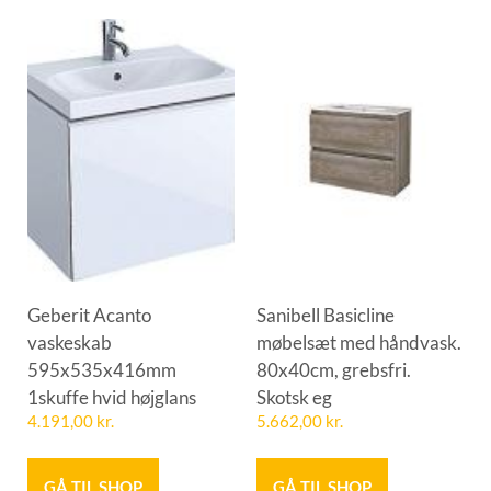
Geberit Acanto
Sanibell Basicline
vaskeskab
møbelsæt med håndvask.
595x535x416mm
80x40cm, grebsfri.
1skuffe hvid højglans
Skotsk eg
4.191,00
kr.
5.662,00
kr.
GÅ TIL SHOP
GÅ TIL SHOP