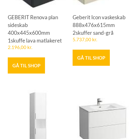
GEBERIT Renova plan
Geberit Icon vaskeskab
sideskab
888x476x615mm
400x445x600mm
2skuffer sand-grå
1skuffe lava matlakeret
5.737,00
kr.
2.196,00
kr.
GÅ TIL SHOP
GÅ TIL SHOP