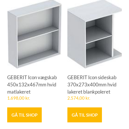
GEBERIT Icon vægskab
GEBERIT Icon sideskab
450x132x467mm hvid
370x273x400mm hvid
matlakeret
lakeret blankpoleret
1.698,00
kr.
2.574,00
kr.
GÅ TIL SHOP
GÅ TIL SHOP