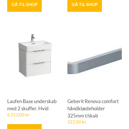
GÅ TIL SHOP
GÅ TIL SHOP
Laufen Base underskab
Geberit Renova comfort
med 2 skuffer. Hvid
håndklædeholder
6.313,00
kr.
325mm t/skab
322,00
kr.