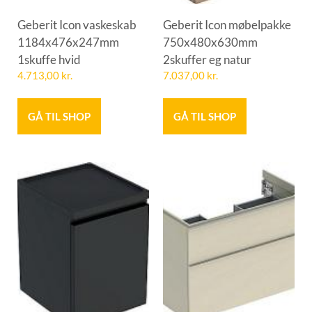
Geberit Icon vaskeskab
Geberit Icon møbelpakke
1184x476x247mm
750x480x630mm
1skuffe hvid
2skuffer eg natur
4.713,00
kr.
7.037,00
kr.
GÅ TIL SHOP
GÅ TIL SHOP