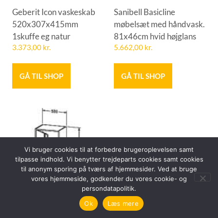
Geberit Icon vaskeskab
Sanibell Basicline
520x307x415mm
møbelsæt med håndvask.
1skuffe eg natur
81x46cm hvid højglans
3.373,00
kr.
5.662,00
kr.
GÅ TIL SHOP
GÅ TIL SHOP
Vi bruger cookies til at forbedre brugeroplevelsen samt
tilpasse indhold. Vi benytter trejdeparts cookies samt cookies
til anonym sporing på tværs af hjemmesider. Ved at bruge
vores hjemmeside, godkender du vores cookie- og
persondatapolitik.
Ok
Læs mere