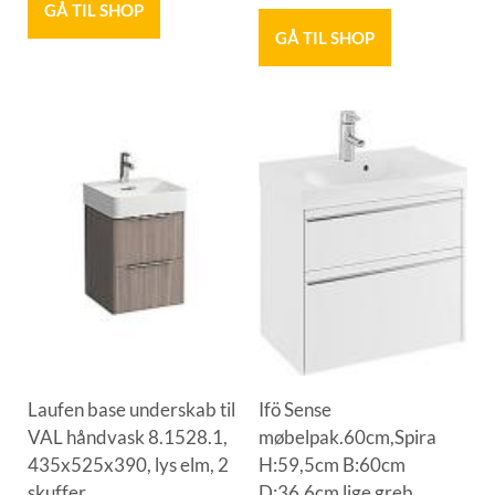
GÅ TIL SHOP
GÅ TIL SHOP
Laufen base underskab til
Ifö Sense
VAL håndvask 8.1528.1,
møbelpak.60cm,Spira
435x525x390, lys elm, 2
H:59,5cm B:60cm
skuffer
D:36,6cm lige greb