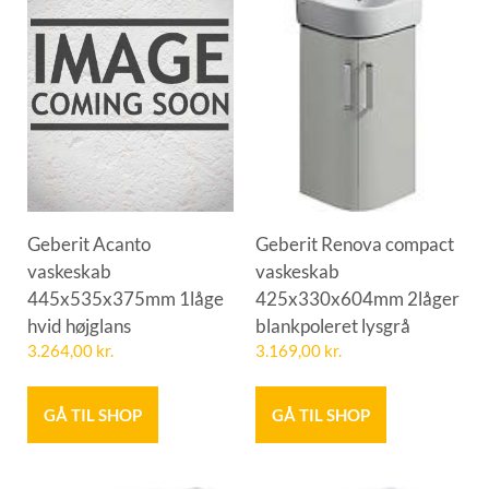
Geberit Acanto
Geberit Renova compact
vaskeskab
vaskeskab
445x535x375mm 1låge
425x330x604mm 2låger
hvid højglans
blankpoleret lysgrå
3.264,00
kr.
3.169,00
kr.
GÅ TIL SHOP
GÅ TIL SHOP