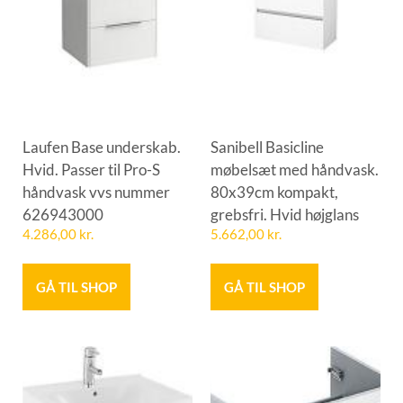
Laufen Base underskab.
Sanibell Basicline
Hvid. Passer til Pro-S
møbelsæt med håndvask.
håndvask vvs nummer
80x39cm kompakt,
626943000
grebsfri. Hvid højglans
4.286,00
kr.
5.662,00
kr.
GÅ TIL SHOP
GÅ TIL SHOP