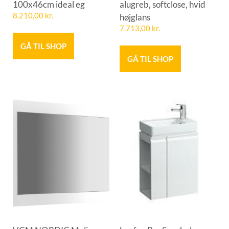
100x46cm ideal eg
alugreb, softclose, hvid
8.210,00
kr.
højglans
7.713,00
kr.
GÅ TIL SHOP
GÅ TIL SHOP