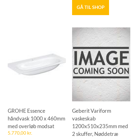
GÅ TIL SHOP
GROHE Essence
Geberit Variform
håndvask 1000 x 460mm
vaskeskab
med overløb modsat
1200x510x235mm med
5.770,00
kr.
2 skuffer, Nøddetræ