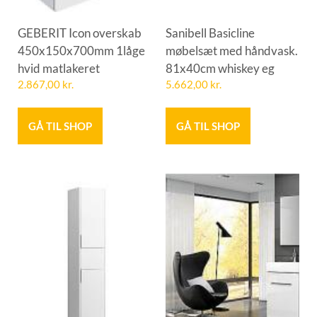
GEBERIT Icon overskab
Sanibell Basicline
450x150x700mm 1låge
møbelsæt med håndvask.
hvid matlakeret
81x40cm whiskey eg
2.867,00
kr.
5.662,00
kr.
GÅ TIL SHOP
GÅ TIL SHOP