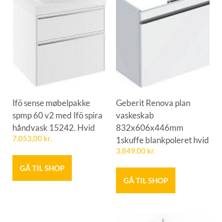
Ifö sense møbelpakke
Geberit Renova plan
spmp 60 v2 med Ifö spira
vaskeskab
håndvask 15242. Hvid
832x606x446mm
7.053,00
kr.
1skuffe blankpoleret hvid
3.849,00
kr.
GÅ TIL SHOP
GÅ TIL SHOP