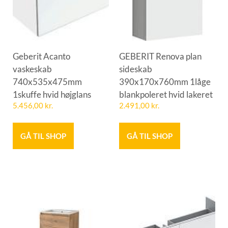
Geberit Acanto
GEBERIT Renova plan
vaskeskab
sideskab
740x535x475mm
390x170x760mm 1låge
1skuffe hvid højglans
blankpoleret hvid lakeret
5.456,00
kr.
2.491,00
kr.
GÅ TIL SHOP
GÅ TIL SHOP