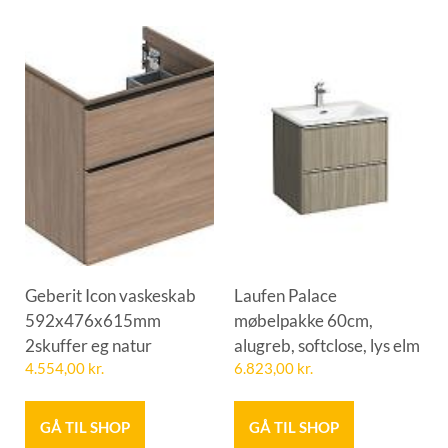
Geberit Icon vaskeskab
Laufen Palace
592x476x615mm
møbelpakke 60cm,
2skuffer eg natur
alugreb, softclose, lys elm
4.554,00
kr.
6.823,00
kr.
GÅ TIL SHOP
GÅ TIL SHOP