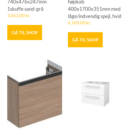
740x476x247mm
højskab
1skuffe sand-grå
400x1700x351mm med
3.652,00
kr.
låge/indvendig spejl, hvid
6.109,00
kr.
GÅ TIL SHOP
GÅ TIL SHOP