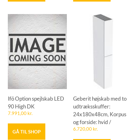
Ifö Option spejlskab LED
Geberit højskab med to
90 High DK
udtræksskuffer:
7.991,00
kr.
24x180x48cm, Korpus
og forside: hvid /
6.720,00
kr.
GÅ TIL SHOP