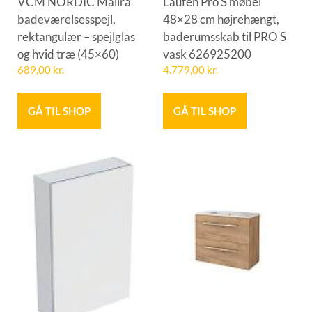
VCM NORDIC Malira
Laufen Pro S møbel
badeværelsesspejl,
48×28 cm højrehængt,
rektangulær – spejlglas
baderumsskab til PRO S
og hvid træ (45×60)
vask 626925200
689,00
kr.
4.779,00
kr.
GÅ TIL SHOP
GÅ TIL SHOP